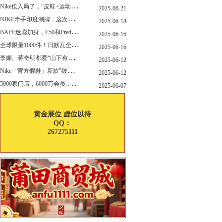
N
ike也入局了，“皮鞋+运动鞋”风潮，你喜欢哪一款？
2025-06-21
N
IKE牵手印度潮牌，这次真的不一样
2025-06-18
B
APE迷彩加身，F50和Predator迎来全新联名
2025-06-16
全
球限量1000件！日默瓦全新多功能设计凳来了
2025-06-16
李
娜、蒋奇明都爱“山下有松”！东方美学包袋，为什么引领风向？
2025-06-12
N
ike「官方假鞋」新款"破防退出游戏"曝光，确认发售
2025-06-12
5
000家门店，6000万会员，30亿“内衣大王”大手笔分红！
2025-06-07
黄金展位 虚位以待
QQ：
267275111