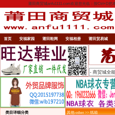
莆田商贸城anfu1111.com欢迎您光临：按C
首页
安福家园
莆田鞋网
安福相册
莆田贸易城
类目详细分类
其他-other >> 纸箱