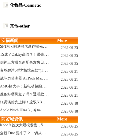
化妆品-Cosmetic
其他-other
安福新闻
More
S
FTM x 阿迪联名新作曝光，「超薄底」风格才是今年最大黑马？
2025-06-25
T
S成了Oakley高管？！眼镜圈要变天了
2025-06-25
倒
钩三方联名新配色发售日确认，Travis Scott x Chase B 即将登场！
2025-06-25
帝
舵碧湾54型“极境蓝款”(TUDOR Black Bay 54)
2025-06-21
战
斗力侦测器 AirPods Max 保护壳？？ 龙珠Z x CASETiFY 联名系列发布
2025-06-21
A
MG搞大事：新电动超跑模拟V8声浪
2025-06-21
准
备好晒脚趾了吗？透明款 AF1 要回归了
2025-06-21
张
员瑛抢先上脚！这双NB一看就要火
2025-06-18
A
pple Watch Ultra 3，今年秋天真的要来了？
2025-06-18
商贸城资讯
More
K
obe 9 首次大规模发售，5双科比新款将同时上线！
2025-06-25
全
新 Dior 要来了？一切从这只托特包开始说起！
2025-06-25