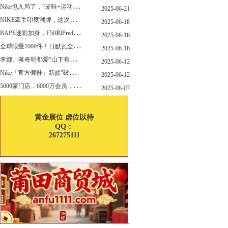
N
ike也入局了，“皮鞋+运动鞋”风潮，你喜欢哪一款？
2025-06-21
N
IKE牵手印度潮牌，这次真的不一样
2025-06-18
B
APE迷彩加身，F50和Predator迎来全新联名
2025-06-16
全
球限量1000件！日默瓦全新多功能设计凳来了
2025-06-16
李
娜、蒋奇明都爱“山下有松”！东方美学包袋，为什么引领风向？
2025-06-12
N
ike「官方假鞋」新款"破防退出游戏"曝光，确认发售
2025-06-12
5
000家门店，6000万会员，30亿“内衣大王”大手笔分红！
2025-06-07
黄金展位 虚位以待
QQ：
267275111