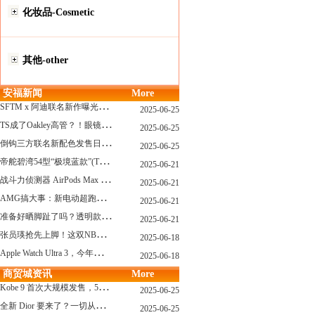
化妆品-Cosmetic
其他-other
安福新闻
More
S
FTM x 阿迪联名新作曝光，「超薄底」风格才是今年最大黑马？
2025-06-25
T
S成了Oakley高管？！眼镜圈要变天了
2025-06-25
倒
钩三方联名新配色发售日确认，Travis Scott x Chase B 即将登场！
2025-06-25
帝
舵碧湾54型“极境蓝款”(TUDOR Black Bay 54)
2025-06-21
战
斗力侦测器 AirPods Max 保护壳？？ 龙珠Z x CASETiFY 联名系列发布
2025-06-21
A
MG搞大事：新电动超跑模拟V8声浪
2025-06-21
准
备好晒脚趾了吗？透明款 AF1 要回归了
2025-06-21
张
员瑛抢先上脚！这双NB一看就要火
2025-06-18
A
pple Watch Ultra 3，今年秋天真的要来了？
2025-06-18
商贸城资讯
More
K
obe 9 首次大规模发售，5双科比新款将同时上线！
2025-06-25
全
新 Dior 要来了？一切从这只托特包开始说起！
2025-06-25