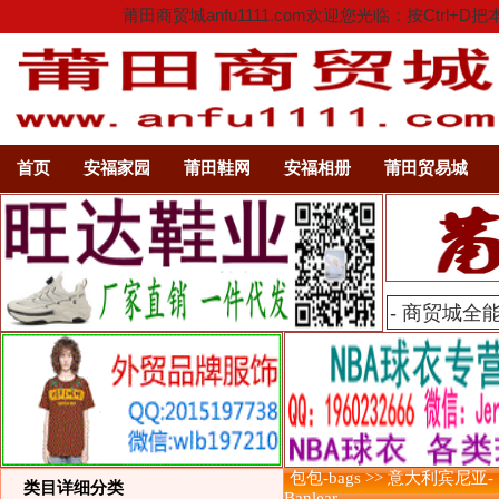
莆田商贸城anfu1111.com欢迎您光临：按C
首页
安福家园
莆田鞋网
安福相册
莆田贸易城
包包-bags >> 意大利宾尼亚-
类目详细分类
Banlear