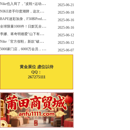
N
ike也入局了，“皮鞋+运动鞋”风潮，你喜欢哪一款？
2025-06-21
N
IKE牵手印度潮牌，这次真的不一样
2025-06-18
B
APE迷彩加身，F50和Predator迎来全新联名
2025-06-16
全
球限量1000件！日默瓦全新多功能设计凳来了
2025-06-16
李
娜、蒋奇明都爱“山下有松”！东方美学包袋，为什么引领风向？
2025-06-12
N
ike「官方假鞋」新款"破防退出游戏"曝光，确认发售
2025-06-12
5
000家门店，6000万会员，30亿“内衣大王”大手笔分红！
2025-06-07
黄金展位 虚位以待
QQ：
267275111