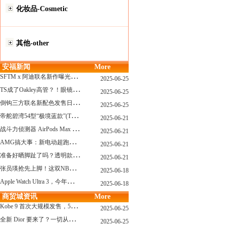
化妆品-Cosmetic
其他-other
安福新闻
More
S
FTM x 阿迪联名新作曝光，「超薄底」风格才是今年最大黑马？
2025-06-25
T
S成了Oakley高管？！眼镜圈要变天了
2025-06-25
倒
钩三方联名新配色发售日确认，Travis Scott x Chase B 即将登场！
2025-06-25
帝
舵碧湾54型“极境蓝款”(TUDOR Black Bay 54)
2025-06-21
战
斗力侦测器 AirPods Max 保护壳？？ 龙珠Z x CASETiFY 联名系列发布
2025-06-21
A
MG搞大事：新电动超跑模拟V8声浪
2025-06-21
准
备好晒脚趾了吗？透明款 AF1 要回归了
2025-06-21
张
员瑛抢先上脚！这双NB一看就要火
2025-06-18
A
pple Watch Ultra 3，今年秋天真的要来了？
2025-06-18
商贸城资讯
More
K
obe 9 首次大规模发售，5双科比新款将同时上线！
2025-06-25
全
新 Dior 要来了？一切从这只托特包开始说起！
2025-06-25