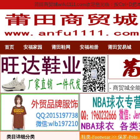
莆田商贸城anfu1111.com欢迎您光临：按C
首页
安福家园
莆田鞋网
安福相册
莆田贸易城
类目详细分类
鞋类-Footwear >> 保罗-Polo