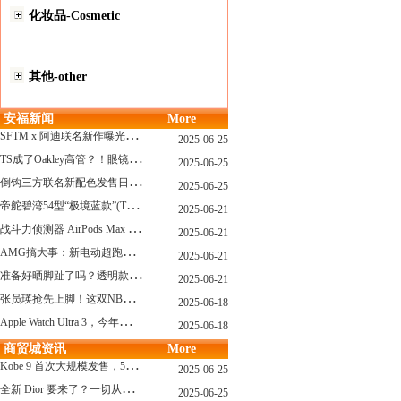
化妆品-Cosmetic
其他-other
安福新闻
More
S
FTM x 阿迪联名新作曝光，「超薄底」风格才是今年最大黑马？
2025-06-25
T
S成了Oakley高管？！眼镜圈要变天了
2025-06-25
倒
钩三方联名新配色发售日确认，Travis Scott x Chase B 即将登场！
2025-06-25
帝
舵碧湾54型“极境蓝款”(TUDOR Black Bay 54)
2025-06-21
战
斗力侦测器 AirPods Max 保护壳？？ 龙珠Z x CASETiFY 联名系列发布
2025-06-21
A
MG搞大事：新电动超跑模拟V8声浪
2025-06-21
准
备好晒脚趾了吗？透明款 AF1 要回归了
2025-06-21
张
员瑛抢先上脚！这双NB一看就要火
2025-06-18
A
pple Watch Ultra 3，今年秋天真的要来了？
2025-06-18
商贸城资讯
More
K
obe 9 首次大规模发售，5双科比新款将同时上线！
2025-06-25
全
新 Dior 要来了？一切从这只托特包开始说起！
2025-06-25