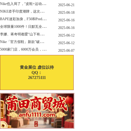
N
ike也入局了，“皮鞋+运动鞋”风潮，你喜欢哪一款？
2025-06-21
N
IKE牵手印度潮牌，这次真的不一样
2025-06-18
B
APE迷彩加身，F50和Predator迎来全新联名
2025-06-16
全
球限量1000件！日默瓦全新多功能设计凳来了
2025-06-16
李
娜、蒋奇明都爱“山下有松”！东方美学包袋，为什么引领风向？
2025-06-12
N
ike「官方假鞋」新款"破防退出游戏"曝光，确认发售
2025-06-12
5
000家门店，6000万会员，30亿“内衣大王”大手笔分红！
2025-06-07
黄金展位 虚位以待
QQ：
267275111