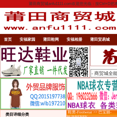
莆田商贸城anfu1111.com欢迎您光临：按C
首页
安福家园
莆田鞋网
安福相册
莆田贸易城
鞋类-Footwear >> 巴宝丽-
类目详细分类
BURBERRY