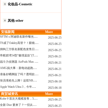
化妆品-Cosmetic
其他-other
安福新闻
More
S
FTM x 阿迪联名新作曝光，「超薄底」风格才是今年最大黑马？
2025-06-25
T
S成了Oakley高管？！眼镜圈要变天了
2025-06-25
倒
钩三方联名新配色发售日确认，Travis Scott x Chase B 即将登场！
2025-06-25
帝
舵碧湾54型“极境蓝款”(TUDOR Black Bay 54)
2025-06-21
战
斗力侦测器 AirPods Max 保护壳？？ 龙珠Z x CASETiFY 联名系列发布
2025-06-21
A
MG搞大事：新电动超跑模拟V8声浪
2025-06-21
准
备好晒脚趾了吗？透明款 AF1 要回归了
2025-06-21
张
员瑛抢先上脚！这双NB一看就要火
2025-06-18
A
pple Watch Ultra 3，今年秋天真的要来了？
2025-06-18
商贸城资讯
More
K
obe 9 首次大规模发售，5双科比新款将同时上线！
2025-06-25
全
新 Dior 要来了？一切从这只托特包开始说起！
2025-06-25