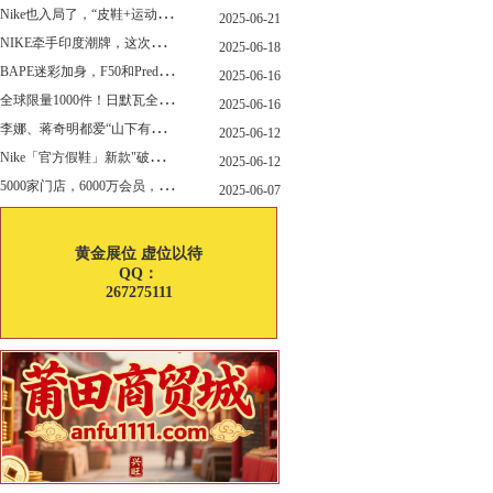
N
ike也入局了，“皮鞋+运动鞋”风潮，你喜欢哪一款？
2025-06-21
N
IKE牵手印度潮牌，这次真的不一样
2025-06-18
B
APE迷彩加身，F50和Predator迎来全新联名
2025-06-16
全
球限量1000件！日默瓦全新多功能设计凳来了
2025-06-16
李
娜、蒋奇明都爱“山下有松”！东方美学包袋，为什么引领风向？
2025-06-12
N
ike「官方假鞋」新款"破防退出游戏"曝光，确认发售
2025-06-12
5
000家门店，6000万会员，30亿“内衣大王”大手笔分红！
2025-06-07
黄金展位 虚位以待
QQ：
267275111