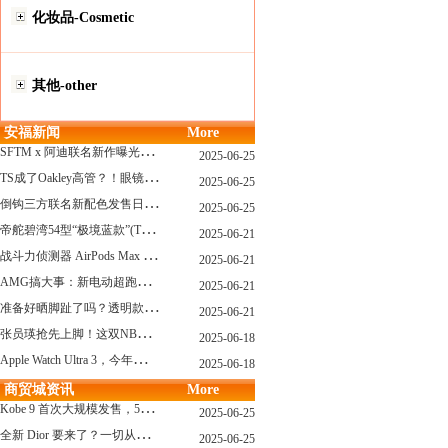
化妆品-Cosmetic
其他-other
安福新闻
More
S
FTM x 阿迪联名新作曝光，「超薄底」风格才是今年最大黑马？
2025-06-25
T
S成了Oakley高管？！眼镜圈要变天了
2025-06-25
倒
钩三方联名新配色发售日确认，Travis Scott x Chase B 即将登场！
2025-06-25
帝
舵碧湾54型“极境蓝款”(TUDOR Black Bay 54)
2025-06-21
战
斗力侦测器 AirPods Max 保护壳？？ 龙珠Z x CASETiFY 联名系列发布
2025-06-21
A
MG搞大事：新电动超跑模拟V8声浪
2025-06-21
准
备好晒脚趾了吗？透明款 AF1 要回归了
2025-06-21
张
员瑛抢先上脚！这双NB一看就要火
2025-06-18
A
pple Watch Ultra 3，今年秋天真的要来了？
2025-06-18
商贸城资讯
More
K
obe 9 首次大规模发售，5双科比新款将同时上线！
2025-06-25
全
新 Dior 要来了？一切从这只托特包开始说起！
2025-06-25