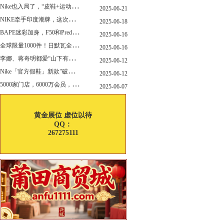
N
ike也入局了，“皮鞋+运动鞋”风潮，你喜欢哪一款？
2025-06-21
N
IKE牵手印度潮牌，这次真的不一样
2025-06-18
B
APE迷彩加身，F50和Predator迎来全新联名
2025-06-16
全
球限量1000件！日默瓦全新多功能设计凳来了
2025-06-16
李
娜、蒋奇明都爱“山下有松”！东方美学包袋，为什么引领风向？
2025-06-12
N
ike「官方假鞋」新款"破防退出游戏"曝光，确认发售
2025-06-12
5
000家门店，6000万会员，30亿“内衣大王”大手笔分红！
2025-06-07
黄金展位 虚位以待
QQ：
267275111