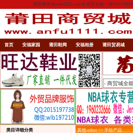
莆田商贸城anfu1111.com欢迎您光临：按C
首页
安福家园
莆田鞋网
安福相册
莆田贸易城
类目详细分类
其他-other >> 手绘产品