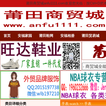
莆田商贸城anfu1111.com欢迎您光临：按C
首页
安福家园
莆田鞋网
安福相册
莆田贸易城
类目详细分类
手表-watch >> 手表